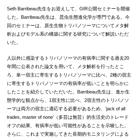
Seth Barribeau先生をお迎えして、GIR公開セミナーを開催
した。Barribeau先生は、昆虫生態進化学が専門である。今
回のセミナーは、原生生物トリパノソーマについてメタ解
析およびモデル系の構築に関する研究について解説いただ
いた。
人以外に感染するトリパノソーマの有病率に関する過去20
年間に公表された論文を用いて、メタ解析を行ったとこ
ろ、単一宿主に寄生するトリパノソーマに比べ、2種の宿主
に寄生するトリパノソーマの有病率が低いことを明らかに
したことを紹介していただいた。Barribeau先生は、進か生
態学的な観点から、1宿主性に比べ、2宿主性のトリパノソ
ーマは両方の宿主に適応する必要があるため、‘jack of all
trades, master of none’（多芸は無芸）的生活史のトレード
オフの結果、有病率が低い可能性があることを示唆した。
さらに、これまで実施してきた長期的モニタリングによる