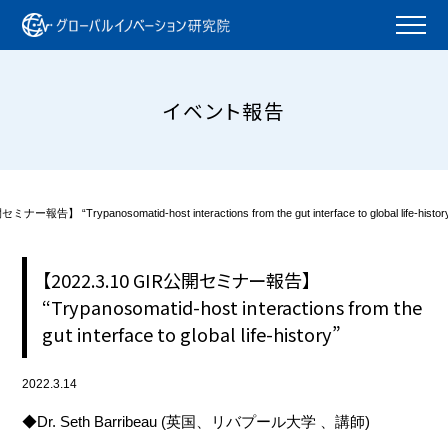
イベント報告
ー報告】 “Trypanosomatid-host interactions from the gut interface to global life-histor
【2022.3.10 GIR公開セミナー報告】
“Trypanosomatid-host interactions from the
gut interface to global life-history”
2022.3.14
◆Dr. Seth Barribeau (英国、リバプール大学 、講師)