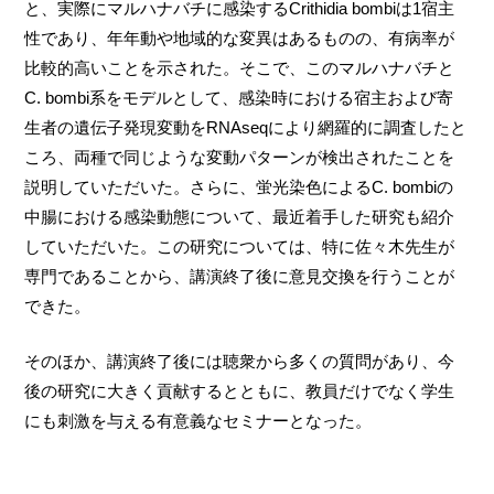
と、実際にマルハナバチに感染するCrithidia bombiは1宿主
性であり、年年動や地域的な変異はあるものの、有病率が
比較的高いことを示された。そこで、このマルハナバチと
C. bombi系をモデルとして、感染時における宿主および寄
生者の遺伝子発現変動をRNAseqにより網羅的に調査したと
ころ、両種で同じような変動パターンが検出されたことを
説明していただいた。さらに、蛍光染色によるC. bombiの
中腸における感染動態について、最近着手した研究も紹介
していただいた。この研究については、特に佐々木先生が
専門であることから、講演終了後に意見交換を行うことが
できた。
そのほか、講演終了後には聴衆から多くの質問があり、今
後の研究に大きく貢献するとともに、教員だけでなく学生
にも刺激を与える有意義なセミナーとなった。