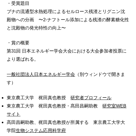
・受賞題目
ブナの流通型水熱処理によるセルロース残渣とリグニン沈
殿物への分画 〜2-ナフトール添加による残渣の酵素糖化性
と沈殿物の発光特性の向上〜
・賞の概要
第31回 日本エネルギー学会大会における大会参加者投票に
より選ばれる。
一般社団法人日本エネルギー学会
（別ウィンドウで開きま
す）
東京農工大学 梶田真也教授
研究者プロフィール
東京農工大学 梶田真也教授・髙田昌嗣助教
研究室WEB
サイト
髙田昌嗣助教、梶田真也教授が所属する 東京農工大学大
学院
生物システム応用科学府