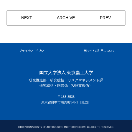
NEXT
ARCHIVE
PREV
プライバシーポリシー
当サイトの利用について
国立大学法人 東京農工大学
研究推進部 研究総括・リスクマネジメント課
研究総括・国際係 （GIR支援係）
〒183-8538
東京都府中市晴見町3-8-1［
地図
］
©
TOKYO UNIVERSITY OF AGRICULTURE AND TECHNOLOGY., ALL RIGHTS RESERVED.