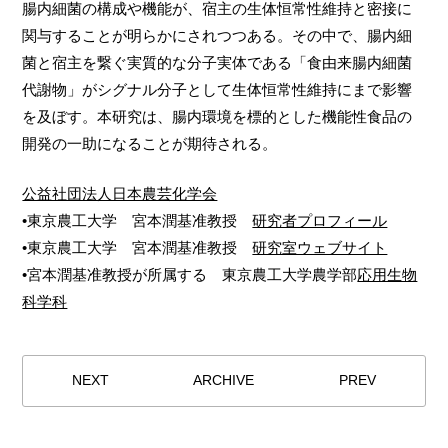
腸内細菌の構成や機能が、宿主の生体恒常性維持と密接に
関与することが明らかにされつつある。その中で、腸内細
菌と宿主を繋ぐ実質的な分子実体である「食由来腸内細菌
代謝物」がシグナル分子として生体恒常性維持にまで影響
を及ぼす。本研究は、腸内環境を標的とした機能性食品の
開発の一助になることが期待される。
公益社団法人日本農芸化学会
•東京農工大学 宮本潤基准教授
研究者プロフィール
•東京農工大学 宮本潤基准教授
研究室ウェブサイト
•宮本潤基准教授が所属する 東京農工大学農学部
応用生物
科学科
NEXT
ARCHIVE
PREV