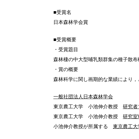
■受賞名
日本森林学会賞
■受賞概要
・受賞題目
森林棲の中大型哺乳類群集の種子散布
・賞の概要
森林科学に関し画期的な業績により，
一般社団法人日本森林学会
東京農工大学 小池伸介教授
研究者
東京農工大学 小池伸介教授
研究室
小池伸介教授が所属する
東京農工大