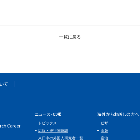
一覧に戻る
いて
ニュース・広報
海外からお越しの方へ
トピックス
ビザ
rch Career
広報・発行関連誌
両替
来日中の外国人研究者一覧
宿泊