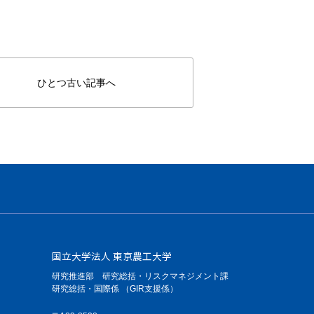
ひとつ古い記事へ
国立大学法人 東京農工大学
研究推進部 研究総括・リスクマネジメント課
研究総括・国際係 （GIR支援係）