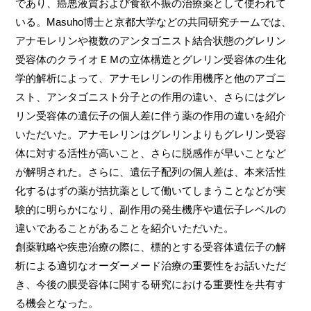
であり、癌悪液質および食欲不振の治療薬として使われて
いる。Masuho博士と京都大学などの共同研究チームでは、
アナモレリンや複数のアンタゴニスト結合状態のグレリン
受容体のクライオＥＭの立体構造とグレリン受容体の生化
学的解析によって、アナモレリンの作用機序と他のアゴニ
スト、アンタゴニスト分子との作用の違い、さらにはグレ
リン受容体の遺伝子の個人差に伴う薬の作用の違いを紹介
いただいた。アナモレリンはグレリンよりもグレリン受容
体に対する活性が高いこと、さらに脱感作が早いことなど
が解明された。さらに、遺伝子配列の個人差は、本来活性
化するはずの薬が拮抗薬として働いてしまうことなどが実
験的に明らかになり、副作用の発生機序や遺伝子レベルの
違いであることがあることを紹介いただいた。
創薬戦略や疾患治療の際に、標的とする受容体遺伝子の解
析による適切なオーダーメード治療の重要性をお話いただ
き、今後の膜受容体に関する研究における重要性を共有す
る機会となった。