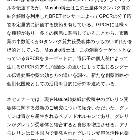
ルを伝達するが、Masuho博士はこの三量体Gタンパク質の
結合解離を利用したBRETセンサーによってGPCRの分子応
答を定量的に評価する技術を有している。GPCRには様々
な種類があり、多くの疾患に関与していることから、市販
薬の半数近くがGタンパク質共役受容体のうちのいずれかを
標的としている。Masuho博士は、この創薬ターゲットとな
っているGPCRをターゲットに、遺伝子の個人差によって
生じるGPCRのアミノ酸配列の違いによって生じるシグナ
ル伝達効率や薬の効き方の違いを調べ、新たな創薬戦略や
個別化医療としての活用を目的に研究を進めている。
本セミナーでは、現在Nature姉妹紙に投稿中のグレリン受
容体に関する最新のご研究について紹介いただいた。グレ
リンは胃から産生されるペプチドホルモンであり、グレリ
ンがグレリン受容体と結合すると食欲を増進させる。アナ
モレリンは日本国内で開発されたグレリン受容体活性化薬