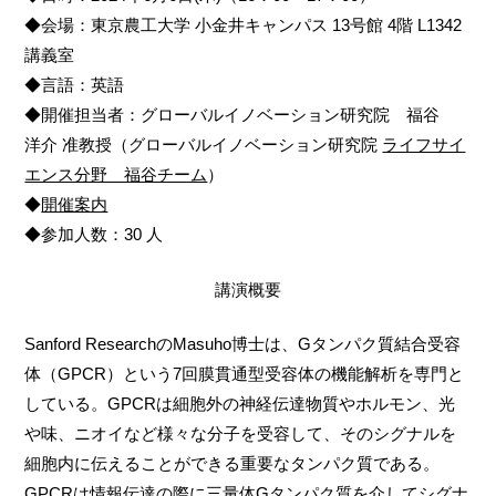
◆会場：東京農工大学 ⼩⾦井キャンパス 13号館 4階 L1342
講義室
◆言語：英語
◆開催担当者：グローバルイノベーション研究院 福谷
洋介 准教授（グローバルイノベーション研究院
ライフサイ
エンス分野 福谷チーム
）
◆
開催案内
◆参加人数：30 人
講演概要
Sanford ResearchのMasuho博士は、Gタンパク質結合受容
体（GPCR）という7回膜貫通型受容体の機能解析を専門と
している。GPCRは細胞外の神経伝達物質やホルモン、光
や味、ニオイなど様々な分子を受容して、そのシグナルを
細胞内に伝えることができる重要なタンパク質である。
GPCRは情報伝達の際に三量体Gタンパク質を介してシグナ