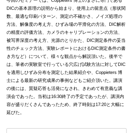
今回のセミナーでは、Coppieters 博士のまさに専門である
DICの基本原理の説明から始まり、使用上の留意点（形状関
数、最適な印刷パターン、測定の不確かさ、ノイズ処理の
方法、解像度の考え方、ひずみ場の平滑化の方法、DIC解析
の精度の評価方法、カメラのキャリブレーションの方法、
被写界深度の考え方、光源のとりかた、DIC測定条件の妥当
性のチェック方法、実験レポートにおけるDIC測定条件の書
き方など）について、様々な観点から解説頂いた。後半で
は、筆者の実験室で行っている穴広げ試験方法に対してDIC
を適用しひずみ分布を測定した結果紹介や、Coppieters 博
士による最新の研究成果の事例などもご紹介頂いた。講演
の後には、質疑応答も活発になされ、きわめて有意義な講
演会であった。当初は16:30終了の予定であったが、講演内
容が盛りだくさんであったため、終了時刻は17:20と大幅に
延びた。