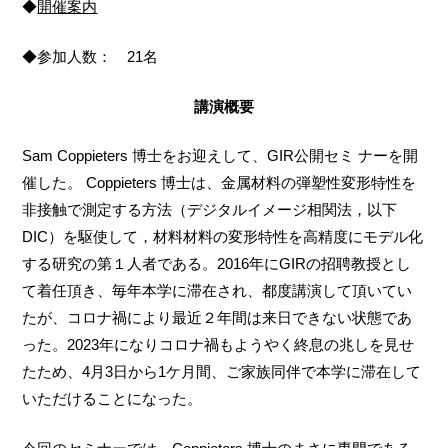
◆
開催案内
◆参加人数： 21名
講演概要
Sam Coppieters 博士をお迎えして、GIR公開セミ ナーを開
催した。 Coppieters 博士は、金属材料の弾塑性変形特性を
非接触で測定する方法（デジタルイメージ相関法，以下
DIC）を駆使して，材料材料の変形特性を高精度にモデル化
する研究の第１人者である。2016年にGIRの招聘教授とし
て着任頂き、毎年本学に滞在され、都度講演して頂いてい
たが、コロナ禍により最近２年間は来日できない状態であ
った。2023年になりコロナ禍もようやく終息の兆しを見せ
たため、4月3日から1ケ月間、ご家族同伴で本学に滞在して
いただけることになった。