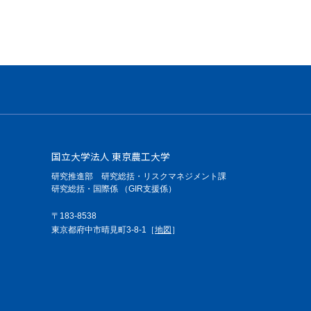
国立大学法人 東京農工大学
研究推進部 研究総括・リスクマネジメント課
研究総括・国際係 （GIR支援係）
〒183-8538
東京都府中市晴見町3-8-1［
地図
］