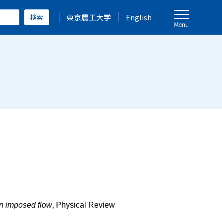
東京農工大学
English
an imposed flow
, Physical Review