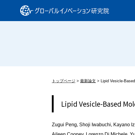
トップページ
最新論文
Lipid Vesicle-Base
Lipid Vesicle-Based Mo
Zugui Peng, Shoji Iwabuchi, Kayano I
Aileen Cooney, Lorenzo Di Michele, Y