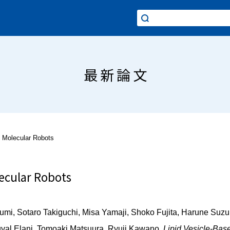
最新論文
d Molecular Robots
lecular Robots
zumi, Sotaro Takiguchi, Misa Yamaji, Shoko Fujita, Harune Su
uval Elani, Tomoaki Matsuura,
Ryuji Kawano,
Lipid Vesicle-Bas