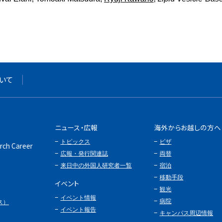
いて
ニュース・広報
海外からお越しの方へ
トピックス
ビザ
rch Career
広報・発行関連誌
両替
来日中の外国人研究者一覧
宿泊
移動手段
イベント
観光
イベント情報
病院
ス）
イベント報告
キャンパス周辺情報