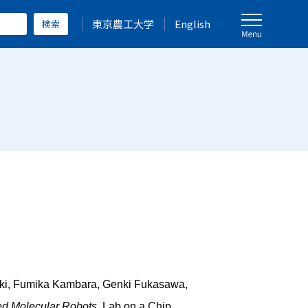
東京農工大学
English
zuki, Fumika Kambara, Genki Fukasawa,
ed Molecular Robots
. Lab on a Chip、