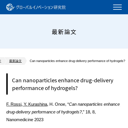
最新論文
ジ
最新論文
Can nanoparticles enhance drug-delivery performance of hydrogels?
Can nanoparticles enhance drug-delivery
performance of hydrogels?
F. Rossi
,
Y. Kurashina
, H. Onoe, “
Can nanoparticles enhance
drug-delivery performance of hydrogels?
,” 18, 8,
Nanomedicine 2023