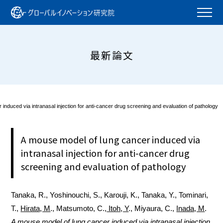
最新論文
induced via intranasal injection for anti-cancer drug screening and evaluation of pathology
A mouse model of lung cancer induced via
intranasal injection for anti-cancer drug
screening and evaluation of pathology
Tanaka, R., Yoshinouchi, S., Karouji, K., Tanaka, Y., Tominari,
T.,
Hirata, M
., Matsumoto, C.,
Itoh, Y
., Miyaura, C.,
Inada, M
.
A mouse model of lung cancer induced via intranasal injection