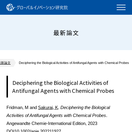
最新論文
最新論文
Deciphering the Biological Activities of Antifungal Agents with Chemical Probes
Deciphering the Biological Activities of
Antifungal Agents with Chemical Probes
Fridman, M and
Sakurai, K
.
Deciphering the Biological
Activities of Antifungal Agents with Chemical Probes
.
Angewandte Chemie-International Edition, 2023
DOI10.1002/anie.202211927