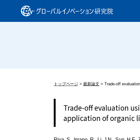
トップページ
最新論文
Trade-off evaluation
Trade-off evaluation us
application of organic li
Riya, S.,
Imano, R., Li, J.N., Sun, H.F.,