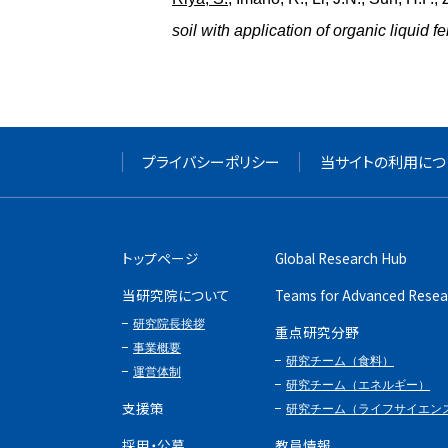
soil with application of organic liquid fer
プライバシーポリシー
当サイトの利用につ
トップページ
Global Research Hub
当研究院について
Teams for Advanced Resea
研究院長挨拶
重点研究分野
事業概要
研究チーム（食料）
運営体制
研究チーム（エネルギー）
支援策
研究チーム（ライフサイエン
採用・公募
教員情報