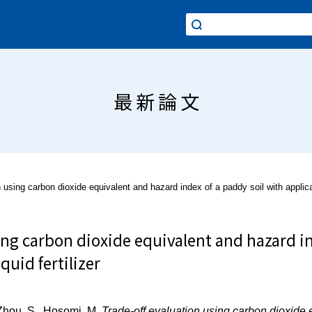
最新論文
 using carbon dioxide equivalent and hazard index of a paddy soil with applicati
ing carbon dioxide equivalent and hazard in
quid fertilizer
 Zhou, S., Hosomi, M.
Trade-off evaluation using carbon dioxide