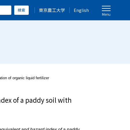
東京農工大学
English
on of organic liquid fertilizer
dex of a paddy soil with
 equivalent and hazard index of a paddy