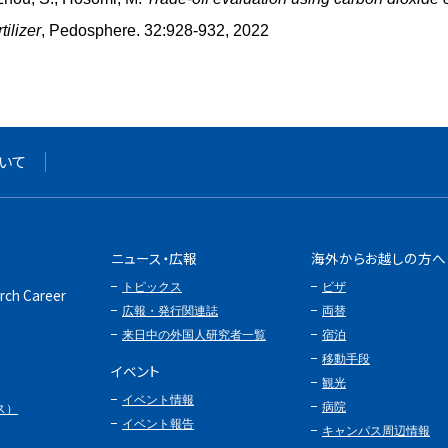
tilizer
, Pedosphere. 32:928-932, 2022
いて
ニュース・広報
海外からお越しの方へ
トピックス
ビザ
rch Career
広報・発行関連誌
両替
来日中の外国人研究者一覧
宿泊
移動手段
イベント
観光
イベント情報
病院
ス）
イベント報告
キャンパス周辺情報