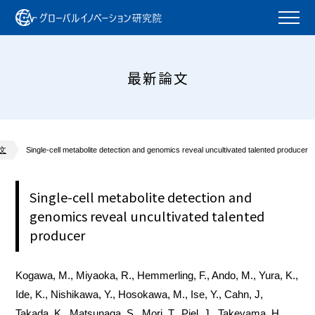
最新論文
文
Single-cell metabolite detection and genomics reveal uncultivated talented producer
Single-cell metabolite detection and
genomics reveal uncultivated talented
producer
Kogawa, M., Miyaoka, R., Hemmerling, F., Ando, M., Yura, K.,
Ide, K., Nishikawa, Y., Hosokawa, M., Ise, Y., Cahn, J,
Takada, K., Matsunaga, S., Mori, T., Piel, J., Takeyama, H.