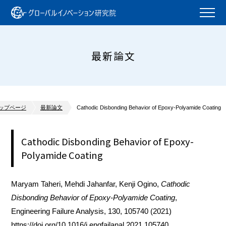
最新論文
ップページ
最新論文
Cathodic Disbonding Behavior of Epoxy-Polyamide Coating
Cathodic Disbonding Behavior of Epoxy-
Polyamide Coating
Maryam Taheri, Mehdi Jahanfar, Kenji Ogino,
Cathodic
Disbonding Behavior of Epoxy-Polyamide Coating
,
Engineering Failure Analysis, 130, 105740 (2021)
https://doi.org/10.1016/j.engfailanal.2021.105740