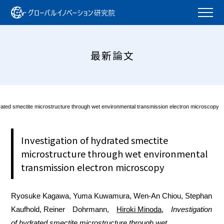
最新論文
drated smectite microstructure through wet environmental transmission electron microscopy
Investigation of hydrated smectite
microstructure through wet environmental
transmission electron microscopy
Ryosuke Kagawa, Yuma Kuwamura, Wen-An Chiou, Stephan
Kaufhold, Reiner Dohrmann,
Hiroki Minoda
,
Investigation
of hydrated smectite microstructure through wet