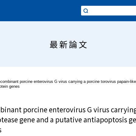
最新論文
ecombinant porcine enterovirus G virus carrying a porcine torovirus papain-lik
rotein genes
binant porcine enterovirus G virus carrying
otease gene and a putative antiapoptosis gen
s