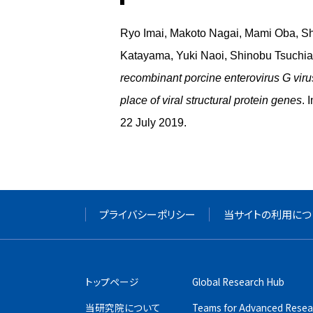
Ryo Imai, Makoto Nagai, Mami Oba, Sh
Katayama, Yuki Naoi, Shinobu Tsuchi
recombinant porcine enterovirus G virus
place of viral structural protein genes
.
22 July 2019.
プライバシーポリシー
当サイトの利用につ
トップページ
Global Research Hub
当研究院について
Teams for Advanced Resea