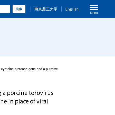
東京農工大学
English
e cysteine protease gene and a putative
 a porcine torovirus
e in place of viral