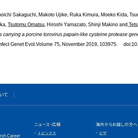
oichi Sakaguchi, Makoto Ujike, Ruka Kimura, Moeko Kida, Ts
aka,
Tsutomu Omatsu
, Hiroshi Yamazato, Shinji Makino and
Tets
 carrying a porcine torovirus papain-like cysteine protease gen
 Infect Genet Evol.Volume 75, November 2019, 103975. doi
いて
ニュース・広報
海外からお越しの方へ
トピックス
ビザ
rch Career