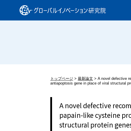
トップページ
最新論文
A novel defective r
antiapoptosis gene in place of viral structural p
A novel defective recom
papain-like cysteine pr
structural protein gene