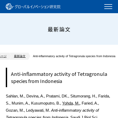
最新論文
ページ
最新論文
Anti-inflammatory activity of Tetragronula species from Indonesia
Anti-inflammatory activity of Tetragronula
species from Indonesia
Sahlan, M., Devina, A., Pratami, DK., Situmorang, H., Farida,
S., Munim, A., Kusumoputro, B.,
Yohda, M.
, Faried, A.,
Gozan, M., Ledyawati, M.
Anti-inflammatory activity of
Tetragronula species from Indonesia
. Saudi J Biol Sci.