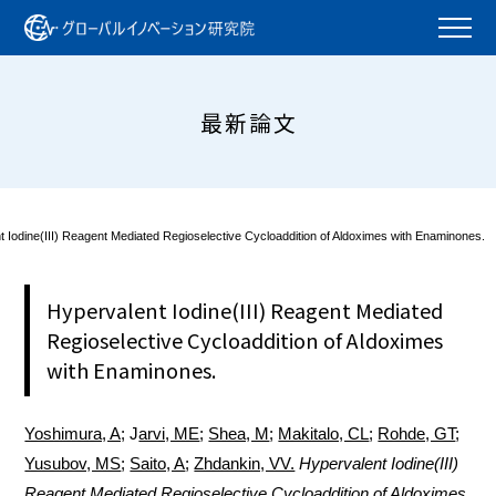
最新論文
 Iodine(III) Reagent Mediated Regioselective Cycloaddition of Aldoximes with Enaminones.
Hypervalent Iodine(III) Reagent Mediated
Regioselective Cycloaddition of Aldoximes
with Enaminones.
Yoshimura, A;
J
arvi, ME
;
Shea, M
;
Makitalo, CL
;
Rohde, GT
;
Yusubov, MS
;
Saito, A
;
Zhdankin, VV.
Hypervalent Iodine(III)
Reagent Mediated Regioselective Cycloaddition of Aldoximes