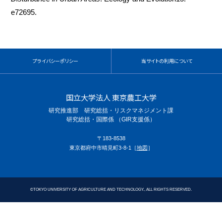
e72695.
プライバシーポリシー
当サイトの利用について
国立大学法人 東京農工大学
研究推進部 研究総括・リスクマネジメント課
研究総括・国際係 （GIR支援係）
〒183-8538
東京都府中市晴見町3-8-1［
地図
］
©
TOKYO UNIVERSITY OF AGRICULTURE AND TECHNOLOGY., ALL RIGHTS RESERVED.