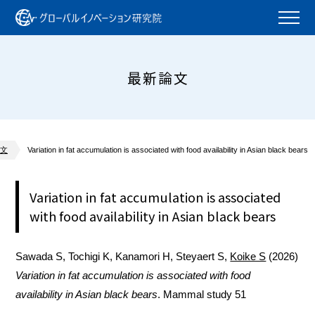
最新論文
文
Variation in fat accumulation is associated with food availability in Asian black bears
Variation in fat accumulation is associated
with food availability in Asian black bears
Sawada S, Tochigi K, Kanamori H, Steyaert S,
Koike S
(2026)
Variation in fat accumulation is associated with food
availability in Asian black bears
. Mammal study 51