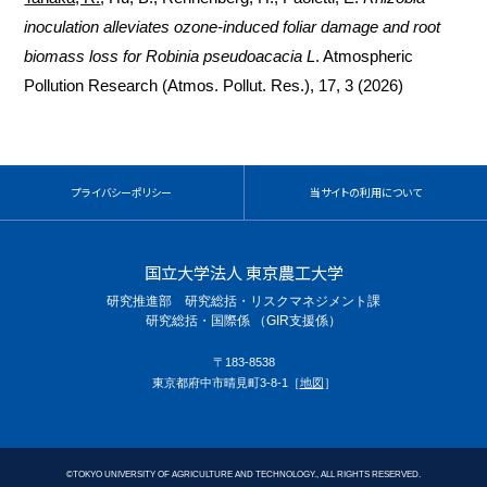
inoculation alleviates ozone-induced foliar damage and root
biomass loss for Robinia pseudoacacia L
. Atmospheric
Pollution Research (Atmos. Pollut. Res.), 17, 3 (2026)
プライバシーポリシー
当サイトの利用について
国立大学法人 東京農工大学
研究推進部 研究総括・リスクマネジメント課
研究総括・国際係 （GIR支援係）
〒183-8538
東京都府中市晴見町3-8-1［
地図
］
©
TOKYO UNIVERSITY OF AGRICULTURE AND TECHNOLOGY., ALL RIGHTS RESERVED.