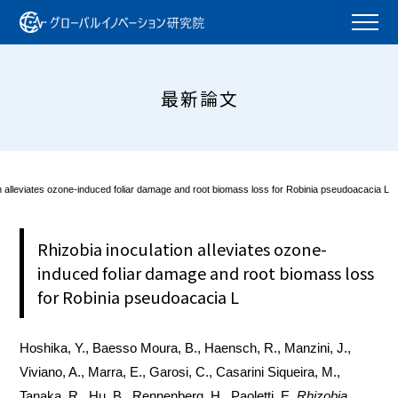
最新論文
n alleviates ozone-induced foliar damage and root biomass loss for Robinia pseudoacacia L
Rhizobia inoculation alleviates ozone-
induced foliar damage and root biomass loss
for Robinia pseudoacacia L
Hoshika, Y., Baesso Moura, B., Haensch, R., Manzini, J.,
Viviano, A., Marra, E., Garosi, C., Casarini Siqueira, M.,
Tanaka, R.
, Hu, B., Rennenberg, H., Paoletti, E.
Rhizobia