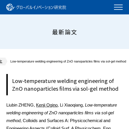
最新論文
文
Low-temperature welding engineering of ZnO nanoparticles films via sol-gel method
Low-temperature welding engineering of
ZnO nanoparticles films via sol-gel method
Liubin ZHENG,
Kenji Ogino
, Li Xiaoqiang,
Low-temperature
welding engineering of ZnO nanoparticles films via sol-gel
method
, Colloids and Surfaces A: Physicochemical and
Engineering Aspects (Colloid Surf. A Physicochem. Eng.