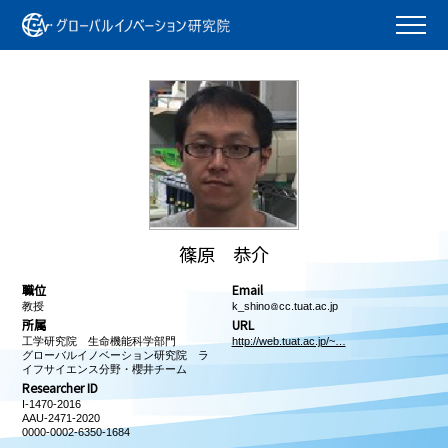
篠原 恭介
職位
Email
教授
k_shino
cc.tuat.ac.jp
所属
URL
工学研究院 生命機能科学部門
http://web.tuat.ac.jp/~…
グローバルイノベーション研究院 ラ
イフサイエンス分野・櫻井チーム
Researcher ID
I-1470-2016
AAU-2471-2020
0000-0002-6350-1684