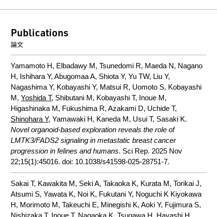
Publications
論文
Yamamoto H, Elbadawy M, Tsunedomi R, Maeda N, Nagano
H, Ishihara Y, Abugomaa A, Shiota Y, Yu TW, Liu Y,
Nagashima Y, Kobayashi Y, Matsui R, Uomoto S, Kobayashi
M,
Yoshida T
, Shibutani M, Kobayashi T, Inoue M,
Higashinaka M, Fukushima R, Azakami D, Uchide T,
Shinohara Y
, Yamawaki H, Kaneda M, Usui T, Sasaki K.
Novel organoid-based exploration reveals the role of
LMTK3/FADS2 signaling in metastatic breast cancer
progression in felines and humans
. Sci Rep. 2025 Nov
22;15(1):45016. doi: 10.1038/s41598-025-28751-7.
Sakai T, Kawakita M, Seki A, Takaoka K, Kurata M, Torikai J,
Atsumi S, Yawata K, Noi K, Fukutani Y, Noguchi K Kiyokawa
H, Morimoto M, Takeuchi E, Minegishi K, Aoki Y, Fujimura S,
Nishizaka T, Inoue T, Nagaoka K, Tsugawa H, Hayashi H,