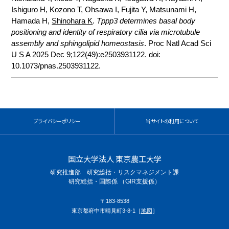
Ishiguro H, Kozono T, Ohsawa I, Fujita Y, Matsunami H,
Hamada H,
Shinohara K
.
Tppp3 determines basal body
positioning and identity of respiratory cilia via microtubule
assembly and sphingolipid homeostasis
. Proc Natl Acad Sci
U S A 2025 Dec 9;122(49):e2503931122. doi:
10.1073/pnas.2503931122.
プライバシーポリシー
当サイトの利用について
国立大学法人 東京農工大学
研究推進部 研究総括・リスクマネジメント課
研究総括・国際係 （GIR支援係）
〒183-8538
東京都府中市晴見町3-8-1［
地図
］