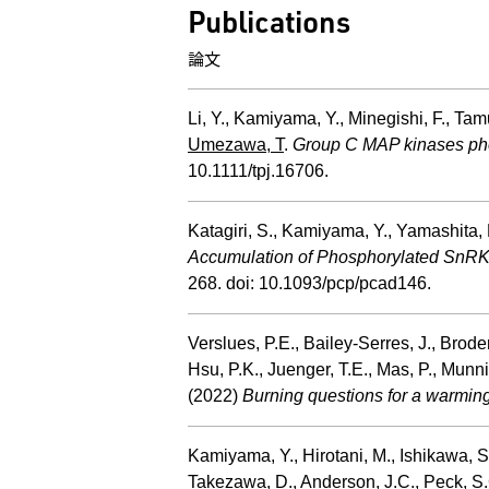
Publications
論文
Li, Y., Kamiyama, Y., Minegishi, F., Tam
Umezawa, T
.
Group C MAP kinases pho
10.1111/tpj.16706.
Katagiri, S., Kamiyama, Y., Yamashita, K.
Accumulation of Phosphorylated SnRK2
268. doi: 10.1093/pcp/pcad146.
Verslues, P.E., Bailey-Serres, J., Brode
Hsu, P.K., Juenger, T.E., Mas, P., Munni
(2022)
Burning questions for a warming
Kamiyama, Y., Hirotani, M., Ishikawa, S.
Takezawa, D., Anderson, J.C., Peck, S