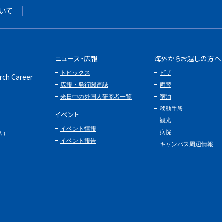
いて
ニュース・広報
海外からお越しの方へ
トピックス
ビザ
rch Career
広報・発行関連誌
両替
来日中の外国人研究者一覧
宿泊
移動手段
イベント
観光
イベント情報
病院
ス）
イベント報告
キャンパス周辺情報