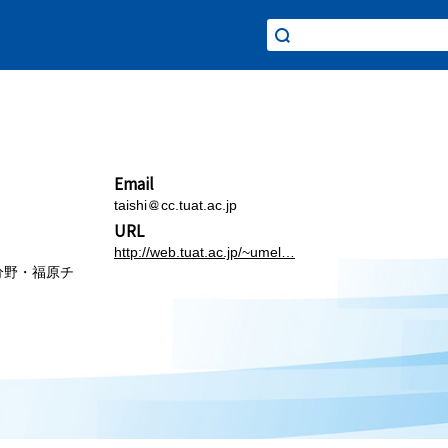
Email
taishi
cc.tuat.ac.jp
URL
http://web.tuat.ac.jp/~umel…
分野・福原チ