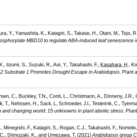
ura, Y., Yamashita, K., Katagiri, S., Takase, H., Otani, M., Tojo, 
sphorylate MBD10 to regulate ABA-induced leaf senescence i
, Iizumi, S., Suzuki, R., Aoi, Y., Takahashi, F.,
Kasahara, H
., K
 Substrate 1 Promotes Drought Escape in Arabidopsis
. Plant 
rsen, C., Buckley, T.N., Conti, L., Christmann, A., Dinneny, J.R.,
k, T., Nelissen, H., Sack, L, Schroeder, J.I., Testerink, C., Tyerm
 and changing world: 15 unknowns in plant abiotic stress
. Plan
, Minegishi, F., Katagiri, S., Rogan, C.J., Takahashi, F., Nomoto,
.C., Shinozaki, K., and Umezawa, T. (2021)
Arabidopsis group C 