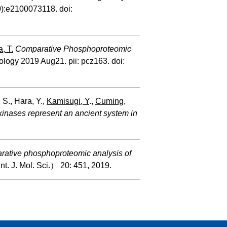
30):e2100073118. doi:
 T.
Comparative Phosphoproteomic
ology 2019 Aug21. pii: pcz163. doi:
 S., Hara, Y.,
Kamisugi, Y
.,
Cuming,
inases represent an ancient system in
ative phosphoproteomic analysis of
nt. J. Mol. Sci.） 20: 451, 2019.