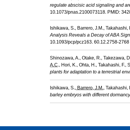
regulate abscisic acid signaling and ar
10.1073/pnas.2100073118. PMID: 342
Ishikawa, S., Barrero, J.M., Takahashi, 
Analysis Reveals a Decay of ABA Signa
10.1093/pcp/pcz163. 60.12.2758-2768
Shinozawa, A., Otake, R., Takezawa, D
A.C
., Hori, K., Ohta, H., Takahashi, F.,
plants for adaptation to a terrestrial en
Ishikawa, S.,
Barrero, J.M.
, Takahashi, 
barley embryos with different dormancy