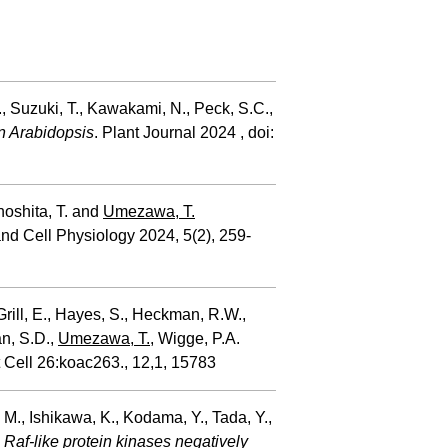
R., Suzuki, T., Kawakami, N., Peck, S.C.,
n Arabidopsis
. Plant Journal 2024 , doi:
inoshita, T. and
Umezawa, T.
and Cell Physiology 2024, 5(2), 259-
 Grill, E., Hayes, S., Heckman, R.W.,
an, S.D.,
Umezawa, T.
, Wigge, P.A.
t Cell 26:koac263., 12,1, 15783
 M., Ishikawa, K., Kodama, Y., Tada, Y.,
Raf-like protein kinases negatively