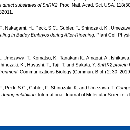
e direct substrates of SnRK2
. Proc. Natl. Acad. Sci. USA. 118(
82011.
F., Nakagami, H., Peck, S.C., Gubler, F., Shinozaki, K.,
Umezawa,
ling in Barley Embryos during After-Ripening.
Plant Cell Physi
.,
Umezawa, T.
, Komatsu, K., Tanakam K., Amagai, A., Ishikawa,
 Shinozaki, K., Hayashi, T., Taji, T. and Sakata, Y.
SnRK2 protein k
vironment
. Communications Biology (Commun. Biol.) 2: 30, 2019
F.,
Peck, S.C., Gubler, F.
, Shinozaki, K. and
Umezawa, T.
Compar
 during imbibition
. International Journal of Molecular Science（I