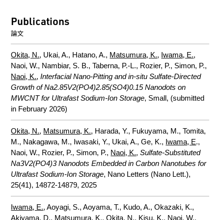
Publications
論文
Okita, N.
, Ukai, A., Hatano, A.,
Matsumura, K.
,
Iwama, E.
,
Naoi, W., Nambiar, S. B., Taberna, P.-L., Rozier, P., Simon, P.,
Naoi, K.
,
Interfacial Nano-Pitting and in-situ Sulfate-Directed
Growth of Na2.85V2(PO4)2.85(SO4)0.15 Nanodots on
MWCNT for Ultrafast Sodium-Ion Storage
, Small, (submitted
in February 2026)
Okita, N.
,
Matsumura, K.
, Harada, Y., Fukuyama, M., Tomita,
M., Nakagawa, M., Iwasaki, Y., Ukai, A., Ge, K.,
Iwama, E
.,
Naoi, W., Rozier, P., Simon, P.,
Naoi, K.
,
Sulfate-Substituted
Na3V2(PO4)3 Nanodots Embedded in Carbon Nanotubes for
Ultrafast Sodium-Ion Storage
, Nano Letters (Nano Lett.),
25(41), 14872-14879, 2025
Iwama, E.
, Aoyagi, S., Aoyama, T., Kudo, A., Okazaki, K.,
Akiyama, D.,
Matsumura, K.
,
Okita, N.
, Kisu, K., Naoi, W.,