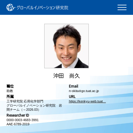
沖田 尚久
職位
Email
助教
n-okita
go.tuat.ac.jp
所属
URL
工学研究院 応用化学部門
https://kenkyu-web.tuat…
グローバルイノベーション研究院 岩
間チーム（～2026.03）
Researcher ID
0000-0003-4683-3991
AAE-6789-2019