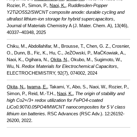
Rozier, P., Simon, P.,
Naoi, K.
,
Ruddlesden-Popper
Y2Ti2O5S2/SWCNT composite anode: durable cycling and
ultrafast lithium-ion storage for hybrid supercapacitors
,
Journal of Materials Chemistry A (J. Mater. Chem. A), 13(46),
40337–40348, 2025
Chiku, M., Abdollahifar, M., Brousse, T., Chen, G. Z., Crosnier,
O., Dunn, B., Fic, K., Hu, C., JeŻOwski, P., MaĆKowiak, A.,
Naoi, K., Ogihara, N.,
Okita, N
., Okubo, M., Sugimoto, W.,
Wu, N.
Redox Materials for Electrochemical Capacitors
,
ELECTROCHEMISTRY, 92(7), 074002, 2024
Okita, N.
,
Iwama, E.
, Takami, Y., Abo, S., Naoi, W., Rozier, P.,
Simon, P., Reid, M.-T.H.,
Naoi, K.
,
The origin of stability and
high Co2+/3+ redox utilization for FePO4-coated
LiCo0.90Ti0.05PO4/MWCNT nanocomposites for 5 V class
lithium ion batteries.
RSC Advances (RSC Adv.). 12:26192-
26200, 2022.