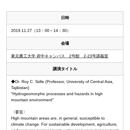
日時
2019.11.27（13：00～14：30）
会場
東京農工大学 府中キャンパス 2号館 2-23号講義室
講演タイトル
◆Dr. Roy C. Sidle (Professor, University of Central Asia,
Tajikistan)
"Hydrogeomorphic processes and hazards in high
mountain environment"
〈要旨〉
High mountain areas are, in general, susceptible to
climate change. For sustainable development, agriculture,