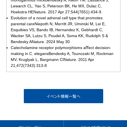
Lewarch CL, Yao S, Peterson BK, He MX, Dulac C,
Hoekstra HENature. 2017 Apr 27;544(7651):434-9.
Evolution of a novel adrenal cell type that promotes
parental careNiepoth N, Merritt JR, Uminski M, Lei E,
Esquibies VS, Bando IB, Hernandez K, Gebhardt C,
Wacker SA, Lutzu S, Poudel A, Soma KK, Rudolph S &
Bendesky ANature. 2024 May 30
Catecholamine receptor polymorphisms aﬀect decision-
making in C. elegansBendesky A, Tsunozaki M, Rockman
MV, Kruglyak L, Bargmann CINature. 2011 Apr
21;472(7343):313-8