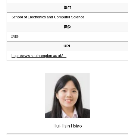
部門
School of Electronics and Computer Science
職位
講師
URL
https://www.southampton.ac.uk/…
Hui-Hsin Hsiao